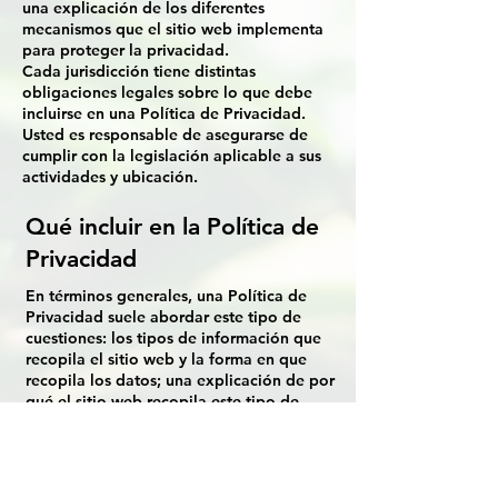
una explicación de los diferentes
mecanismos que el sitio web implementa
para proteger la privacidad.
Cada jurisdicción tiene distintas
obligaciones legales sobre lo que debe
incluirse en una Política de Privacidad.
Usted es responsable de asegurarse de
cumplir con la legislación aplicable a sus
actividades y ubicación.
Qué incluir en la Política de
Privacidad
En términos generales, una Política de
Privacidad suele abordar este tipo de
cuestiones: los tipos de información que
recopila el sitio web y la forma en que
recopila los datos; una explicación de por
qué el sitio web recopila este tipo de
información; cuáles son las prácticas del
sitio web al compartir la información con
terceros; formas en que sus visitantes y
clientes pueden ejercer sus derechos de